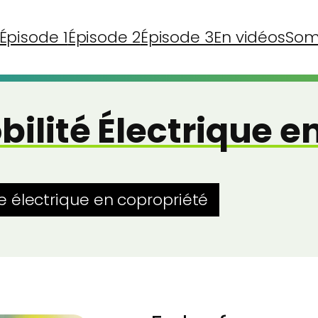
Épisode 1
Épisode 2
Épisode 3
En vidéos
Som
lité Électrique e
 électrique en copropriété