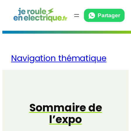
Auteur/autrice :
Aller
Partager
au
admin9961
contenu
Navigation thématique
Sommaire de
l’expo